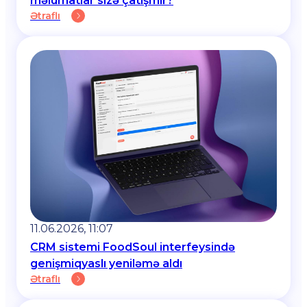
məlumatlar sizə çatışmır?
Ətraflı
11.06.2026, 11:07
CRM sistemi FoodSoul interfeysində
genişmiqyaslı yeniləmə aldı
Ətraflı