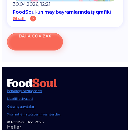
30.04.2026, 12:21
FoodSoul-un may bayramlarında iş qrafiki
Ətraflı
DAHA ÇOX BAX
İstifadəçi razılaşması
Məxfilik siyasəti
Ödəniş qaydaları
Xidmətlərin göstərilməsi şərtləri
© FoodSoul, Inc. 2026.
Həllər