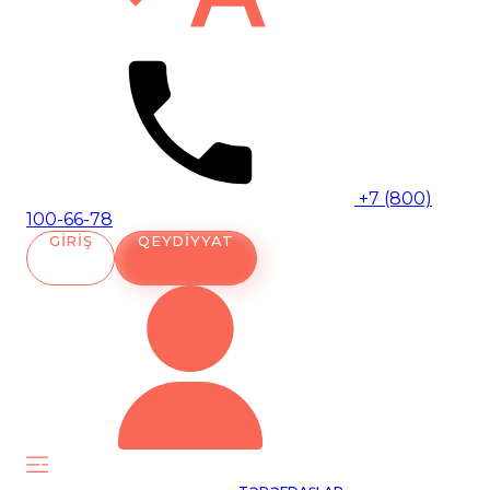
+7 (800)
100-66-78
GIRIŞ
QEYDIYYAT