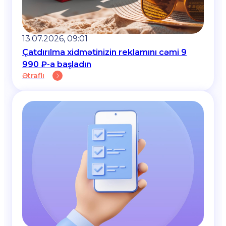
13.07.2026, 09:01
Çatdırılma xidmətinizin reklamını cəmi 9
990 ₽-a başladın
Ətraflı