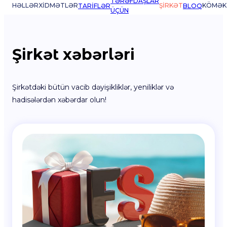
TƏRƏFDAŞLAR
HƏLLƏR
XIDMƏTLƏR
ŞIRKƏT
KÖMƏK
TARIFLƏR
BLOQ
ÜÇÜN
Şirkət xəbərləri
Şirkətdəki bütün vacib dəyişikliklər, yeniliklər və
hadisələrdən xəbərdar olun!