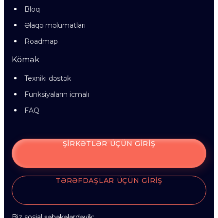
Bloq
Əlaqə məlumatları
Roadmap
Kömək
Texniki dəstək
Funksiyaların icmalı
FAQ
ŞIRKƏTLƏR ÜÇÜN GIRIŞ
TƏRƏFDAŞLAR ÜÇÜN GIRIŞ
Biz sosial şəbəkələrdəyik: