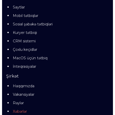
Saytlar
Mobil tətbiqlər
Sosial şəbəkə tətbiqləri
Kuryer tətbiqi
CRM sistemi
Çoxlu keçidlər
MacOS üçün tətbiq
İnteqrasiyalar
Şirkət
Haqqımızda
Vakansiyalar
Rəylər
Xəbərlər