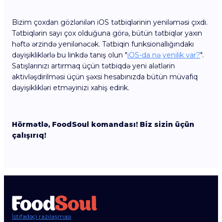
Bizim çoxdan gözlənilən iOS tətbiqlərinin yeniləməsi çıxdı.
Tətbiqlərin sayı çox olduğuna görə, bütün tətbiqlər yaxın
həftə ərzində yenilənəcək. Tətbiqin funksionallığındakı
dəyişikliklərlə bu linkdə tanış olun "
iOS-da nə yenilik var?
".
Satışlarınızı artırmaq üçün tətbiqdə yeni alətlərin
aktivləşdirilməsi üçün şəxsi hesabınızda bütün müvafiq
dəyişiklikləri etməyinizi xahiş edirik.
Hörmətlə, FoodSoul komandası! Biz sizin üçün
çalışırıq!
İstifadəçi razılaşması