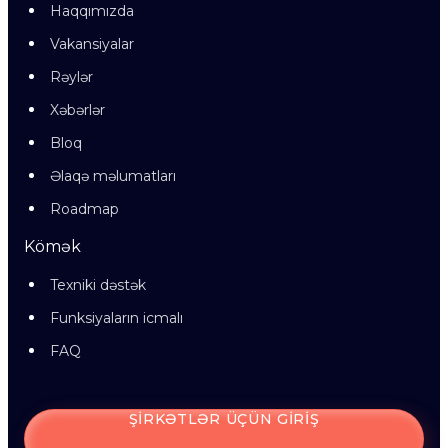
Haqqımızda
Vakansiyalar
Rəylər
Xəbərlər
Bloq
Əlaqə məlumatları
Roadmap
Kömək
Texniki dəstək
Funksiyaların icmalı
FAQ
ŞIRKƏTLƏR ÜÇÜN GIRIŞ