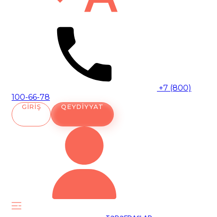
+7 (800)
100-66-78
GIRIŞ
QEYDIYYAT