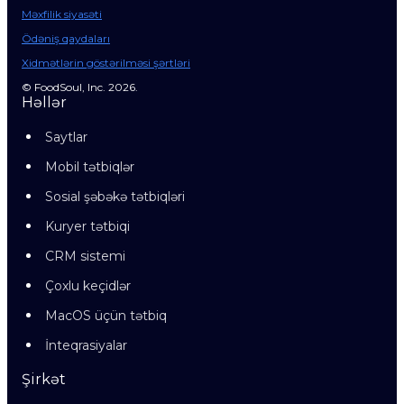
Məxfilik siyasəti
Ödəniş qaydaları
Xidmətlərin göstərilməsi şərtləri
© FoodSoul, Inc. 2026.
Həllər
Saytlar
Mobil tətbiqlər
Sosial şəbəkə tətbiqləri
Kuryer tətbiqi
CRM sistemi
Çoxlu keçidlər
MacOS üçün tətbiq
İnteqrasiyalar
Şirkət