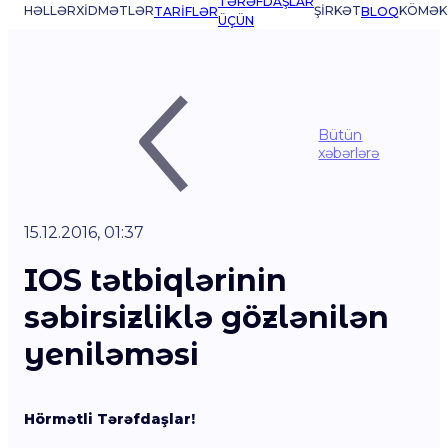
TƏRƏFDAŞLAR
HƏLLƏR
XIDMƏTLƏR
ŞIRKƏT
KÖMƏK
TARIFLƏR
BLOQ
ÜÇÜN
Bütün
xəbərlərə
15.12.2016, 01:37
IOS tətbiqlərinin
səbirsizliklə gözlənilən
yeniləməsi
Hörmətli Tərəfdaşlar!