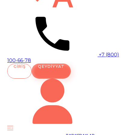
+7 (800)
100-66-78
GIRIŞ
QEYDIYYAT