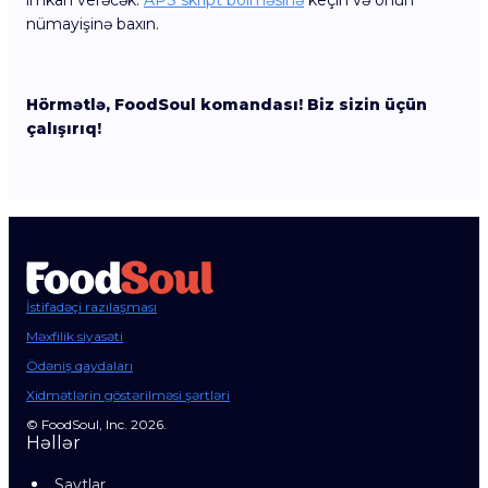
imkan verəcək.
APS skript bölməsinə
keçin və onun
nümayişinə baxın.
Hörmətlə, FoodSoul komandası! Biz sizin üçün
çalışırıq!
İstifadəçi razılaşması
Məxfilik siyasəti
Ödəniş qaydaları
Xidmətlərin göstərilməsi şərtləri
© FoodSoul, Inc. 2026.
Həllər
Saytlar