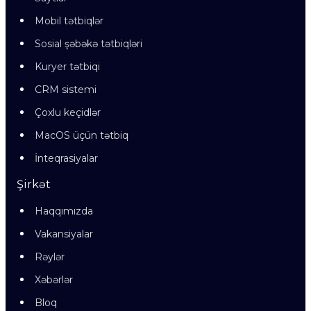
Mobil tətbiqlər
Sosial şəbəkə tətbiqləri
Kuryer tətbiqi
CRM sistemi
Çoxlu keçidlər
MacOS üçün tətbiq
İnteqrasiyalar
Şirkət
Haqqımızda
Vakansiyalar
Rəylər
Xəbərlər
Bloq