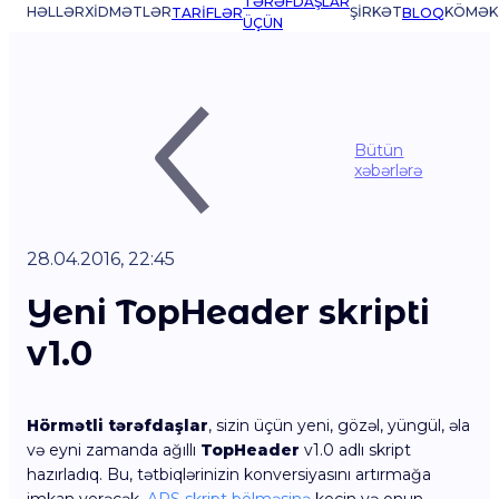
TƏRƏFDAŞLAR
HƏLLƏR
XIDMƏTLƏR
ŞIRKƏT
KÖMƏK
TARIFLƏR
BLOQ
ÜÇÜN
Bütün
xəbərlərə
28.04.2016, 22:45
Yeni TopHeader skripti
v1.0
Hörmətli tərəfdaşlar
, sizin üçün yeni, gözəl, yüngül, əla
və eyni zamanda ağıllı
TopHeader
v1.0 adlı skript
hazırladıq. Bu, tətbiqlərinizin konversiyasını artırmağa