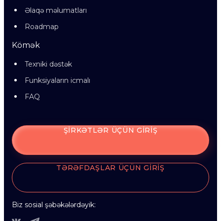
Əlaqə məlumatları
Roadmap
Kömək
Texniki dəstək
Funksiyaların icmalı
FAQ
ŞIRKƏTLƏR ÜÇÜN GIRIŞ
TƏRƏFDAŞLAR ÜÇÜN GIRIŞ
Biz sosial şəbəkələrdəyik: