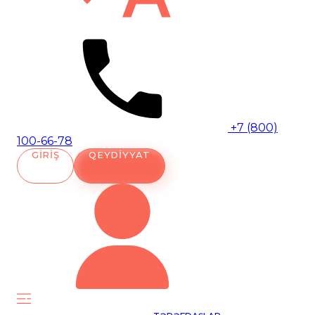
+7 (800)
100-66-78
GIRIŞ
QEYDIYYAT