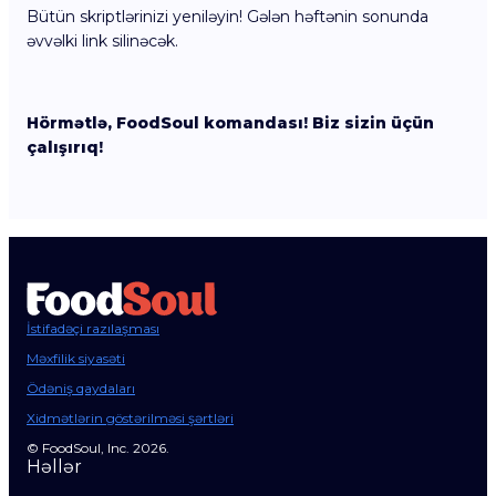
Bütün skriptlərinizi yeniləyin! Gələn həftənin sonunda
əvvəlki link silinəcək.
Hörmətlə, FoodSoul komandası! Biz sizin üçün
çalışırıq!
İstifadəçi razılaşması
Məxfilik siyasəti
Ödəniş qaydaları
Xidmətlərin göstərilməsi şərtləri
© FoodSoul, Inc. 2026.
Həllər