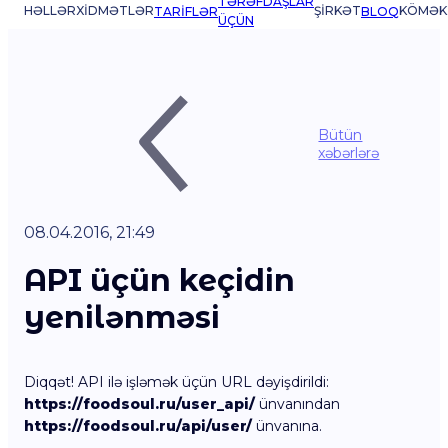
TƏRƏFDAŞLAR
HƏLLƏR
XIDMƏTLƏR
ŞIRKƏT
KÖMƏK
TARIFLƏR
BLOQ
ÜÇÜN
Bütün
xəbərlərə
08.04.2016, 21:49
API üçün keçidin
yenilənməsi
Diqqət! API ilə işləmək üçün URL dəyişdirildi:
https://foodsoul.ru/user_api/
ünvanından
https://foodsoul.ru/api/user/
ünvanına.