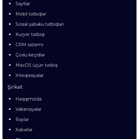
Saytlar
Mobil tətbiqlər
Sosial şəbəkə tətbiqləri
Kuryer tətbiqi
CRM sistemi
Çoxlu keçidlər
MacOS üçün tətbiq
İnteqrasiyalar
Şirkət
Haqqımızda
Vakansiyalar
Rəylər
Xəbərlər