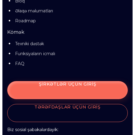
Bloq
Əlaqə məlumatları
Roadmap
Kömək
Texniki dəstək
Funksiyaların icmalı
FAQ
ŞIRKƏTLƏR ÜÇÜN GIRIŞ
TƏRƏFDAŞLAR ÜÇÜN GIRIŞ
Biz sosial şəbəkələrdəyik: