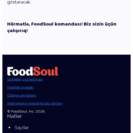
göstərəcək.
Hörmətlə, FoodSoul komandası! Biz sizin üçün
çalışırıq!
İstifadəçi razılaşması
Məxfilik siyasəti
Ödəniş qaydaları
Xidmətlərin göstərilməsi şərtləri
© FoodSoul, Inc. 2026.
Həllər
Saytlar