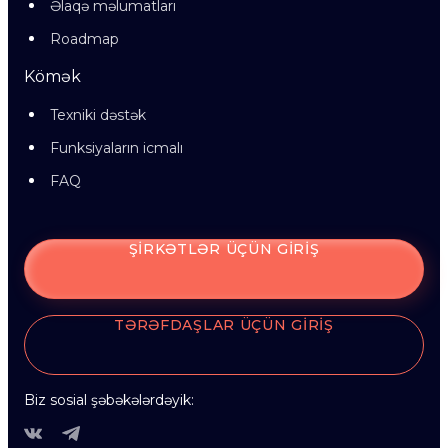
Əlaqə məlumatları
Roadmap
Kömək
Texniki dəstək
Funksiyaların icmalı
FAQ
ŞIRKƏTLƏR ÜÇÜN GIRIŞ
TƏRƏFDAŞLAR ÜÇÜN GIRIŞ
Biz sosial şəbəkələrdəyik: