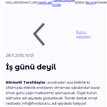
TƏRƏFDAŞLAR
HƏLLƏR
XIDMƏTLƏR
ŞIRKƏT
KÖMƏK
TARIFLƏR
BLOQ
ÜÇÜN
Bütün
xəbərlərə
28.11.2015, 10:01
İş günü deyil
Hörmətli Tərəfdaşlar
, əvvəlcədən sizə bildiririk ki,
ofisimizdə elektrik enerjisinin olmaması səbəbindən bazar
ertəsi günü çağrı mərkəzimiz işləməyəcək. Digər bütün
xidmətlər adi qaydada göstəriləcək. Texniki dəstək email
vasitəsilə: info@foodsoul.ru, adi qaydada fəaliyyət