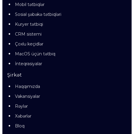
Mobil tətbiqlər
Sosial şəbəkə tətbiqləri
Kuryer tətbiqi
CRM sistemi
Çoxlu keçidlər
MacOS üçün tətbiq
İnteqrasiyalar
Şirkət
Haqqımızda
Vakansiyalar
Rəylər
Xəbərlər
Bloq