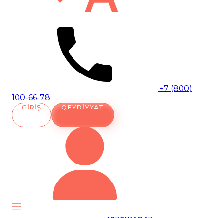
+7 (800)
100-66-78
GIRIŞ
QEYDIYYAT