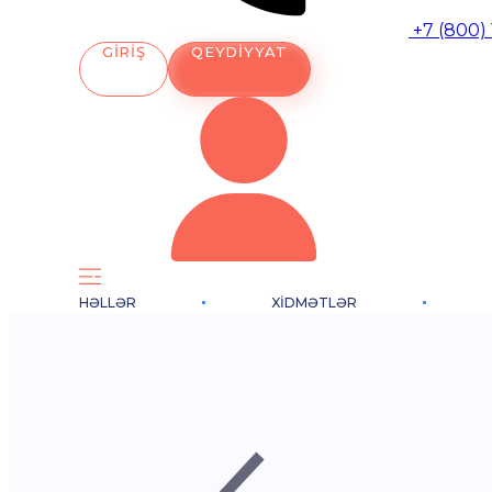
+7 (800)
GIRIŞ
QEYDIYYAT
HƏLLƏR
XIDMƏTLƏR