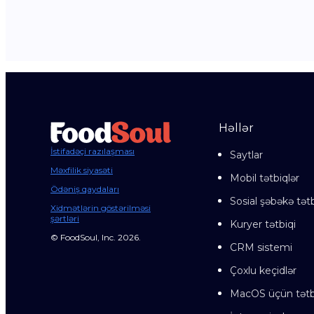
Həllər
İstifadəçi razılaşması
Saytlar
Məxfilik siyasəti
Mobil tətbiqlər
Ödəniş qaydaları
Sosial şəbəkə tətb
Xidmətlərin göstərilməsi
şərtləri
Kuryer tətbiqi
© FoodSoul, Inc. 2026.
CRM sistemi
Çoxlu keçidlər
MacOS üçün tətb