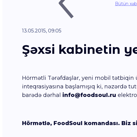
Bütün xəb
13.05.2015, 09:05
Şəxsi kabinetin ye
Hörmətli Tərəfdaşlar, yeni mobil tətbiqin 
inteqrasiyasına başlamışıq ki, nəzərdə tut
barədə dərhal
info@foodsoul.ru
elektro
Hörmətlə, FoodSoul komandası. Biz siz