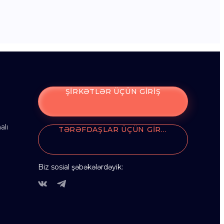
ŞIRKƏTLƏR ÜÇÜN GIRIŞ
alı
TƏRƏFDAŞLAR ÜÇÜN GIRIŞ
Biz sosial şəbəkələrdəyik: