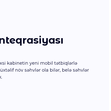
inteqrasiyası
si kabinetin yeni mobil tətbiqlərlə
təlif növ səhvlər ola bilər, belə səhvlər
k.