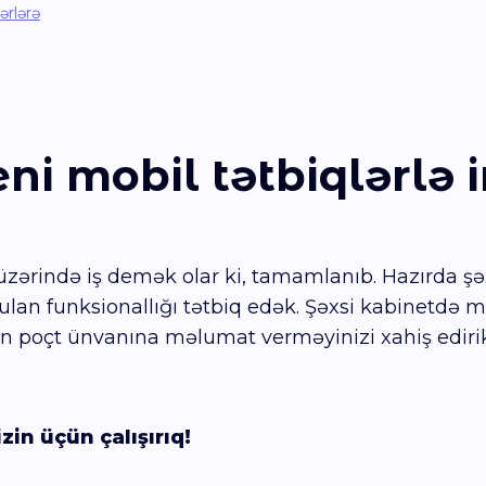
ərlərə
ni mobil tətbiqlərlə 
üzərində iş demək olar ki, tamamlanıb. Hazırda şəx
ulan funksionallığı tətbiq edək. Şəxsi kabinetdə müx
n poçt ünvanına məlumat verməyinizi xahiş ediri
in üçün çalışırıq!