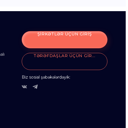
ŞIRKƏTLƏR ÜÇÜN GIRIŞ
alı
TƏRƏFDAŞLAR ÜÇÜN GIRIŞ
Biz sosial şəbəkələrdəyik: