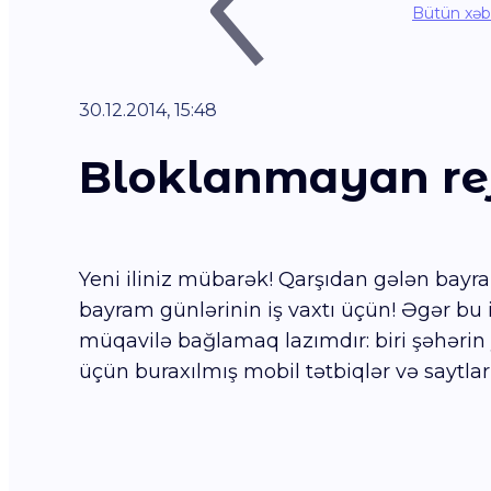
Bütün xəb
30.12.2014, 15:48
Bloklanmayan rej
Yeni iliniz mübarək! Qarşıdan gələn bayraml
bayram günlərinin iş vaxtı üçün! Əgər bu i
müqavilə bağlamaq lazımdır: biri şəhərin y
üçün buraxılmış mobil tətbiqlər və saytla