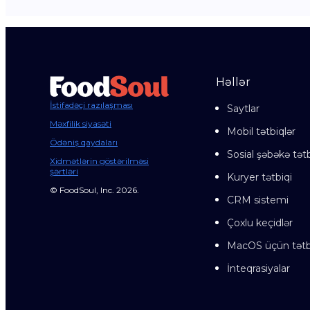
Həllər
İstifadəçi razılaşması
Saytlar
Məxfilik siyasəti
Mobil tətbiqlər
Ödəniş qaydaları
Sosial şəbəkə tətb
Xidmətlərin göstərilməsi
şərtləri
Kuryer tətbiqi
© FoodSoul, Inc. 2026.
CRM sistemi
Çoxlu keçidlər
MacOS üçün tətb
İnteqrasiyalar