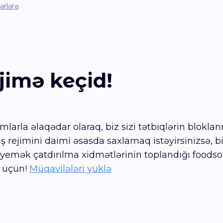
ərlərə
imə keçid!
arla əlaqədar olaraq, biz sizi tətbiqlərin bloklanm
ş rejimini daimi əsasda saxlamaq istəyirsinizsə, b
emək çatdırılma xidmətlərinin toplandığı foodsoul.
r üçün!
Müqavilələri yüklə