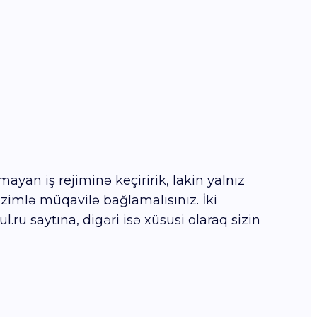
ayan iş rejiminə keçiririk, lakin yalnız
izimlə müqavilə bağlamalısınız. İki
ru saytına, digəri isə xüsusi olaraq sizin