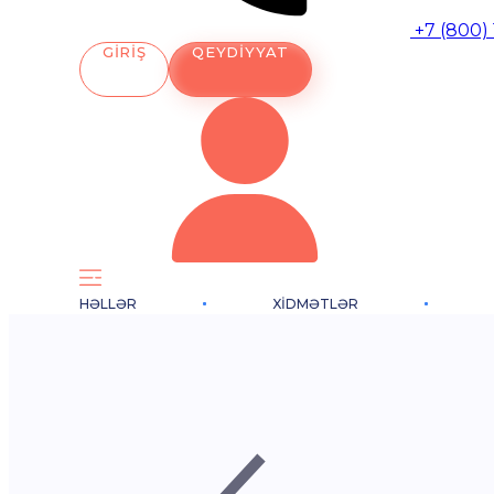
+7 (800)
GIRIŞ
QEYDIYYAT
HƏLLƏR
XIDMƏTLƏR