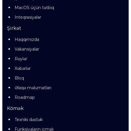
MacOS üçün tətbiq
İnteqrasiyalar
Şirkət
Haqqımızda
Vakansiyalar
Rəylər
Xəbərlər
Bloq
Əlaqə məlumatları
Roadmap
Kömək
Texniki dəstək
Funksiyaların icmalı