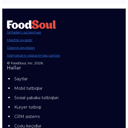
İstifadəçi razılaşması
Məxfilik siyasəti
Ödəniş qaydaları
Xidmətlərin göstərilməsi şərtləri
© FoodSoul, Inc. 2026.
Həllər
Saytlar
Mobil tətbiqlər
Sosial şəbəkə tətbiqləri
Kuryer tətbiqi
CRM sistemi
Çoxlu keçidlər