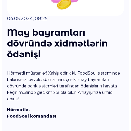
04.05.2024, 08:25
May bayramları
dövründə xidmətlərin
ödənişi
Hörmətli müştərilər! Xahiş edirik ki, FoodSoul sistemində
balansınızı əvvəlcədən artırın, çünki may bayramları
dövründə bank sistemləri tərəfindən ödənişlərin həyata
keçirilməsində gecikmələr ola bilər. Anlayışınıza ümid
edirik!
Hörmətlə,
FoodSoul komandası