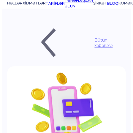
TƏRƏFDAŞLAR
HƏLLƏR
XIDMƏTLƏR
ŞIRKƏT
KÖMƏK
TARIFLƏR
BLOQ
ÜÇÜN
Bütün
xəbərlərə