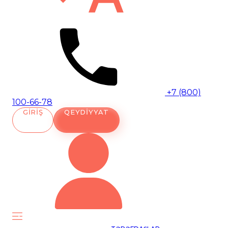
+7 (800)
100-66-78
GIRIŞ
QEYDIYYAT