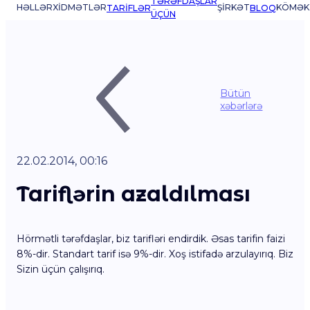
TƏRƏFDAŞLAR
HƏLLƏR
XIDMƏTLƏR
ŞIRKƏT
KÖMƏK
TARIFLƏR
BLOQ
ÜÇÜN
Bütün
xəbərlərə
22.02.2014, 00:16
Tariflərin azaldılması
Hörmətli tərəfdaşlar, biz tarifləri endirdik. Əsas tarifin faizi
8%-dir. Standart tarif isə 9%-dir. Xoş istifadə arzulayırıq. Biz
Sizin üçün çalışırıq.