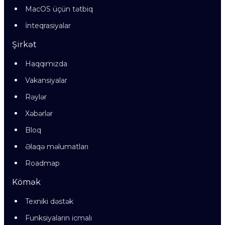
MacOS üçün tətbiq
İnteqrasiyalar
Şirkət
Haqqımızda
Vakansiyalar
Rəylər
Xəbərlər
Bloq
Əlaqə məlumatları
Roadmap
Kömək
Texniki dəstək
Funksiyaların icmalı