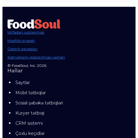
İstifadəçi razılaşması
Məxfilik siyasəti
Ödəniş qaydaları
Xidmətlərin göstərilməsi şərtləri
© FoodSoul, Inc. 2026.
Həllər
Saytlar
Mobil tətbiqlər
Sosial şəbəkə tətbiqləri
Kuryer tətbiqi
CRM sistemi
Çoxlu keçidlər