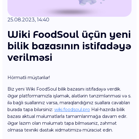
25.08.2023, 14:40
Wiki FoodSoul üçün yeni
bilik bazasının istifadəyə
verilməsi
Hörmətli müştərilər!
Biz yeni Wiki FoodSoul bilik bazasını istifadəyə verdik.
Əgər platformamızla işləmək, alətlərin tənzimlənməsi və s.
ilə bağlı suallarınız varsa, maraqlandığınız suallara cavabları
burada tapa bilərsiniz:
wiki.foodsoul.pro
Hal-hazırda bilik
bazası aktual məlumatlarla tamamlanmağa davam edir.
Əgər lazım olan məlumatı tapa bilməsəniz, zəhmət
olmasa texniki dəstək xidmətimizə müraciət edin.