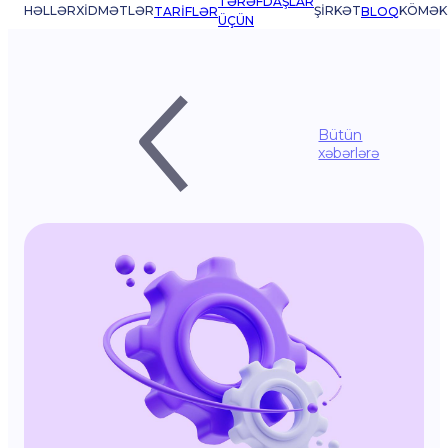
TƏRƏFDAŞLAR
HƏLLƏR
XIDMƏTLƏR
ŞIRKƏT
KÖMƏK
TARIFLƏR
BLOQ
ÜÇÜN
Bütün
xəbərlərə