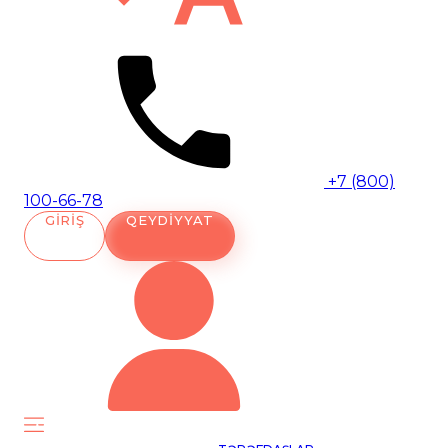
+7 (800)
100-66-78
GIRIŞ
QEYDIYYAT