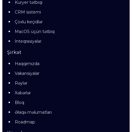
Kuryer tətbiqi
CRM sistemi
Çoxlu keçidlər
MacOS üçün tətbiq
İnteqrasiyalar
Şirkət
Haqqımızda
Vakansiyalar
Rəylər
Xəbərlər
Bloq
Əlaqə məlumatları
Roadmap