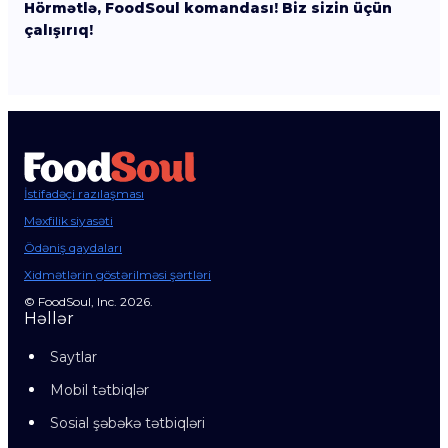
Hörmətlə, FoodSoul komandası! Biz sizin üçün
çalışırıq!
İstifadəçi razılaşması
Məxfilik siyasəti
Ödəniş qaydaları
Xidmətlərin göstərilməsi şərtləri
© FoodSoul, Inc. 2026.
Həllər
Saytlar
Mobil tətbiqlər
Sosial şəbəkə tətbiqləri