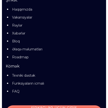
Şirkət
Haqqımızda
Vakansiyalar
Rəylər
Xəbərlər
Bloq
Əlaqə məlumatları
Roadmap
Kömək
Texniki dəstək
Funksiyaların icmalı
FAQ
ŞIRKƏTLƏR ÜÇÜN GIRIŞ