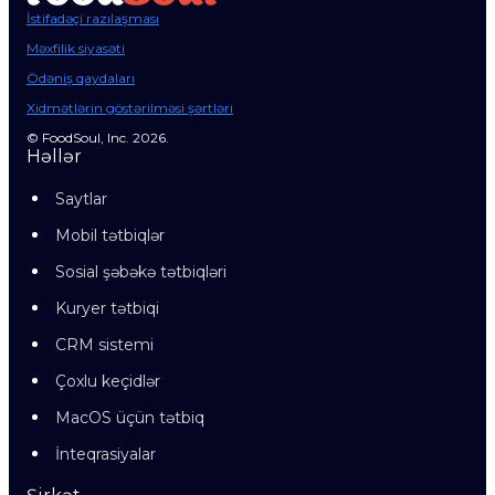
İstifadəçi razılaşması
Məxfilik siyasəti
Ödəniş qaydaları
Xidmətlərin göstərilməsi şərtləri
© FoodSoul, Inc. 2026.
Həllər
Saytlar
Mobil tətbiqlər
Sosial şəbəkə tətbiqləri
Kuryer tətbiqi
CRM sistemi
Çoxlu keçidlər
MacOS üçün tətbiq
İnteqrasiyalar