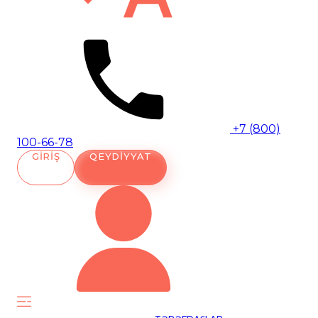
+7 (800)
100-66-78
GIRIŞ
QEYDIYYAT