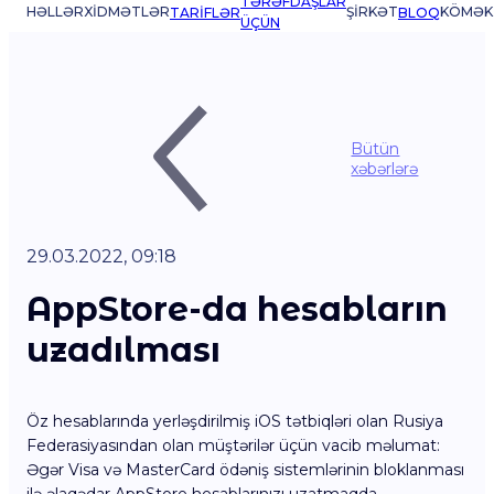
TƏRƏFDAŞLAR
HƏLLƏR
XIDMƏTLƏR
ŞIRKƏT
KÖMƏK
TARIFLƏR
BLOQ
ÜÇÜN
Bütün
xəbərlərə
29.03.2022, 09:18
AppStore-da hesabların
uzadılması
Öz hesablarında yerləşdirilmiş iOS tətbiqləri olan Rusiya
Federasiyasından olan müştərilər üçün vacib məlumat:
Əgər Visa və MasterCard ödəniş sistemlərinin bloklanması