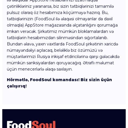
ilə əlaqədar AppStore hesablarınızı uzatmaqda
çətinlikləriniz yaranarsa, biz sizin tətbiqlərinizi tamamilə
pulsuz olaraq öz hesabımıza köçürməyə hazırıq. Bu,
tətbiqlərinizin (FoodSoul ilə əlaqəsi olmayanlar da daxil
olmaqla) AppStore mağazasında əlçatanlığını qorumağa
imkan verəcək. Şirkətimiz mümkün bloklamalardan və
tətbiqlərin hesabımızdan silinməsindən sığortalanıb.
Bundan əlavə, yaxın vaxtlarda FoodSoul şirkətinin xaricdə
nümayəndəliyi açılacaq, beləliklə biz özümüzü və
müştərilərimizi Rusiya inkişaf etdiricilərinə qarşı gələcəkdə
mümkün sanksiyalardan qoruyacağıq. Ətraflı məlumat
üçün menecerlərlə əlaqə saxlayın.
Hörmətlə, FoodSoul komandası! Biz sizin üçün
çalışırıq!