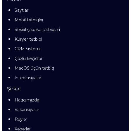
Saytlar
Mobil tətbiqlər
Sosial şəbəkə tətbiqləri
Kuryer tətbiqi
CRM sistemi
Çoxlu keçidlər
MacOS üçün tətbiq
İnteqrasiyalar
Şirkət
Haqqımızda
Vakansiyalar
Rəylər
Xəbərlər