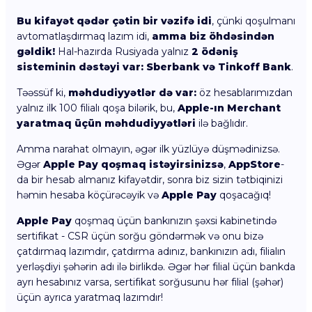
Bu kifayət qədər çətin bir vəzifə idi
, çünki qoşulmanı
avtomatlaşdırmaq lazım idi,
amma biz öhdəsindən
gəldik!
Hal-hazırda Rusiyada yalnız
2 ödəniş
sisteminin dəstəyi var: Sberbank və Tinkoff Bank
.
Təəssüf ki,
məhdudiyyətlər də var:
öz hesablarımızdan
yalnız ilk 100 filialı qoşa bilərik, bu,
Apple-ın Merchant
yaratmaq üçün məhdudiyyətləri
ilə bağlıdır.
Amma narahat olmayın, əgər ilk yüzlüyə düşmədinizsə.
Əgər
Apple Pay qoşmaq istəyirsinizsə
,
AppStore
-
da bir hesab almanız kifayətdir, sonra biz sizin tətbiqinizi
həmin hesaba köçürəcəyik və
Apple Pay
qoşacağıq!
Apple Pay
qoşmaq üçün bankınızın şəxsi kabinetində
sertifikat - CSR üçün sorğu göndərmək və onu bizə
çatdırmaq lazımdır, çatdırma adınız, bankınızın adı, filialın
yerləşdiyi şəhərin adı ilə birlikdə. Əgər hər filial üçün bankda
ayrı hesabınız varsa, sertifikat sorğusunu hər filial (şəhər)
üçün ayrıca yaratmaq lazımdır!