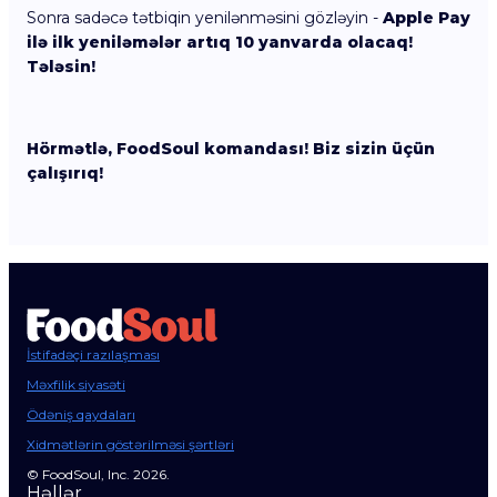
Sonra sadəcə tətbiqin yenilənməsini gözləyin -
Apple Pay
ilə ilk yeniləmələr artıq 10 yanvarda olacaq!
Tələsin!
Hörmətlə, FoodSoul komandası! Biz sizin üçün
çalışırıq!
İstifadəçi razılaşması
Məxfilik siyasəti
Ödəniş qaydaları
Xidmətlərin göstərilməsi şərtləri
© FoodSoul, Inc. 2026.
Həllər