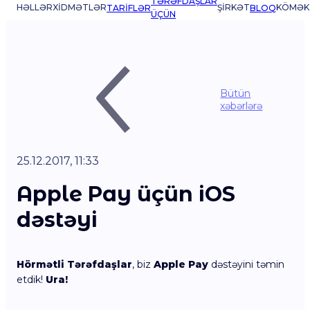
TƏRƏFDAŞLAR
HƏLLƏR
XIDMƏTLƏR
ŞIRKƏT
KÖMƏK
TARIFLƏR
BLOQ
ÜÇÜN
Bütün
xəbərlərə
25.12.2017, 11:33
Apple Pay üçün iOS
dəstəyi
Hörmətli Tərəfdaşlar
, biz
Apple Pay
dəstəyini təmin
etdik!
Ura!