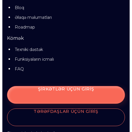
Bloq
Əlaqə məlumatları
Roadmap
Kömək
Texniki dəstək
Funksiyaların icmalı
FAQ
ŞIRKƏTLƏR ÜÇÜN GIRIŞ
TƏRƏFDAŞLAR ÜÇÜN GIRIŞ