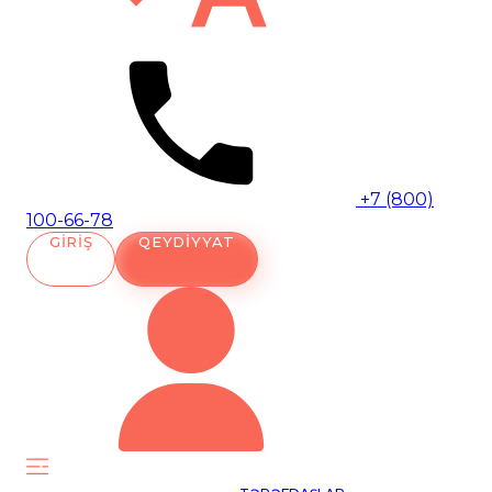
+7 (800)
100-66-78
GIRIŞ
QEYDIYYAT