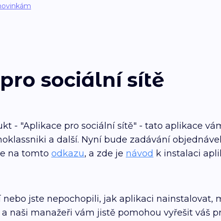
novinkám
pro sociální sítě
ukt - "Aplikace pro sociální sítě" - tato aplikace 
noklassniki a další. Nyní bude zadávání objednávek
ete na tomto
odkazu
, a zde je
návod
k instalaci apl
 nebo jste nepochopili, jak aplikaci nainstalovat,
 a naši manažeři vám jistě pomohou vyřešit váš p