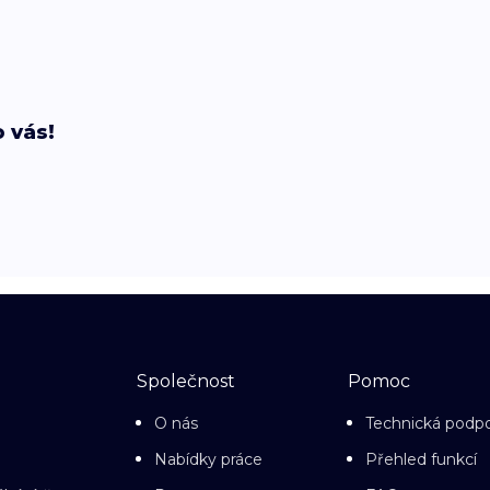
 vás!
Společnost
Pomoc
O nás
Technická podp
Nabídky práce
Přehled funkcí