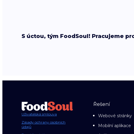
S úctou, tým FoodSoul! Pracujeme pro
Řešení
Uživatelská smlouva
Webové stránky
Zásady ochrany osobních
Mobilní aplikace
údajů