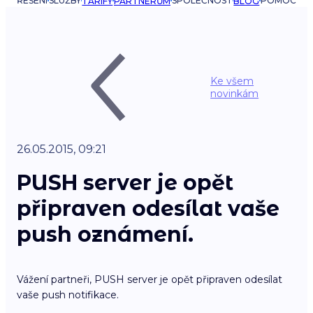
ŘEŠENÍ
SLUŽBY
SPOLEČNOST
POMOC
TARIFY
PARTNERŮM
BLOG
Ke všem
novinkám
26.05.2015, 09:21
PUSH server je opět
připraven odesílat vaše
push oznámení.
Vážení partneři, PUSH server je opět připraven odesílat
vaše push notifikace.