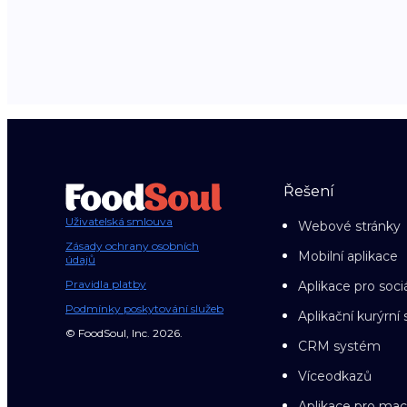
Řešení
Uživatelská smlouva
Webové stránky
Zásady ochrany osobních
Mobilní aplikace
údajů
Pravidla platby
Aplikace pro sociá
Podmínky poskytování služeb
Aplikační kurýrní 
© FoodSoul, Inc. 2026.
CRM systém
Víceodkazů
Aplikace pro ma