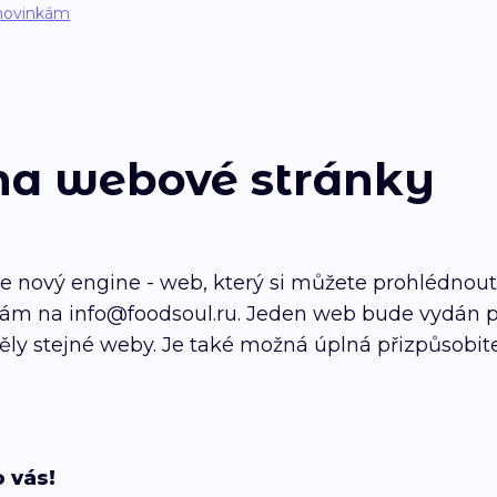
novinkám
na webové stránky
me nový engine - web, který si můžete prohlédnou
nám na info@foodsoul.ru. Jeden web bude vydán p
ly stejné weby. Je také možná úplná přizpůsobit
o vás!