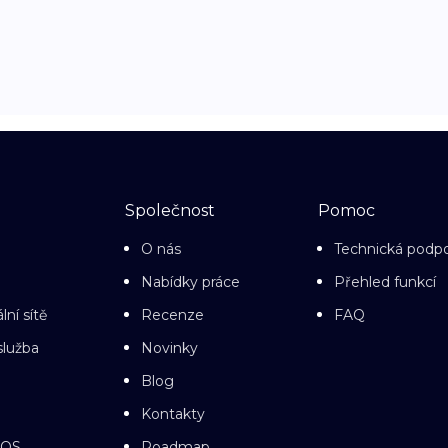
Společnost
Pomoc
O nás
Technická podp
Nabídky práce
Přehled funkcí
lní sítě
Recenze
FAQ
služba
Novinky
Blog
Kontakty
cOS
Roadmap