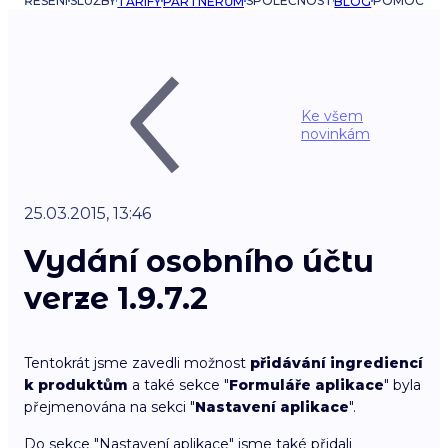
ŘEŠENÍ
SLUŽBY
SPOLEČNOST
POMOC
TARIFY
PARTNERŮM
BLOG
Ke všem
novinkám
25.03.2015, 13:46
Vydání osobního účtu
verze 1.9.7.2
Tentokrát jsme zavedli možnost
přidávání ingrediencí
k produktům
a také sekce "
Formuláře aplikace
" byla
přejmenována na sekci "
Nastavení aplikace
".
Do sekce "Nastavení aplikace" jsme také přidali