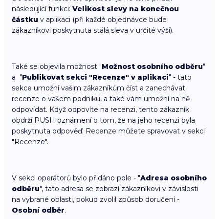
následující funkci:
Velikost slevy na konečnou
částku
v aplikaci (při každé objednávce bude
zákazníkovi poskytnuta stálá sleva v určité výši).
Také se objevila možnost "
Možnost osobního odběru
"
a "
Publikovat sekci "Recenze" v aplikaci
" - tato
sekce umožní vašim zákazníkům číst a zanechávat
recenze o vašem podniku, a také vám umožní na ně
odpovídat. Když odpovíte na recenzi, tento zákazník
obdrží PUSH oznámení o tom, že na jeho recenzi byla
poskytnuta odpověď. Recenze můžete spravovat v sekci
"Recenze".
V sekci operátorů bylo přidáno pole - "
Adresa osobního
odběru
", tato adresa se zobrazí zákazníkovi v závislosti
na vybrané oblasti, pokud zvolil způsob doručení -
Osobní odběr
.