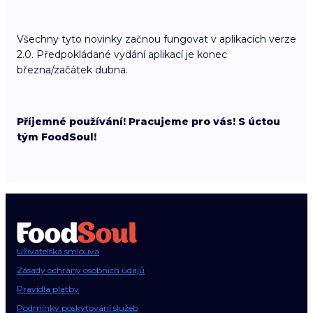
Všechny tyto novinky začnou fungovat v aplikacích verze
2.0. Předpokládané vydání aplikací je konec
března/začátek dubna.
Příjemné používání! Pracujeme pro vás! S úctou
tým FoodSoul!
Uživatelská smlouva
Zásady ochrany osobních údajů
Pravidla platby
Podmínky poskytování služeb