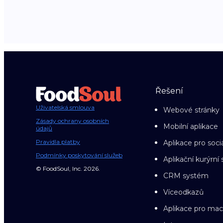
Řešení
Uživatelská smlouva
Webové stránky
Zásady ochrany osobních
Mobilní aplikace
údajů
Pravidla platby
Aplikace pro sociá
Podmínky poskytování služeb
Aplikační kurýrní 
© FoodSoul, Inc. 2026.
CRM systém
Víceodkazů
Aplikace pro ma