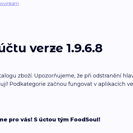
novinkám
čtu verze 1.9.6.8
talogu zboží. Upozorňujeme, že při odstranění hl
ují! Podkategorie začnou fungovat v aplikacích ve
me pro vás! S úctou tým FoodSoul!