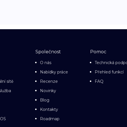
Společnost
Pomoc
O nás
Technická podp
Nabídky práce
Přehled funkcí
lní sítě
Recenze
FAQ
služba
Novinky
Blog
Kontakty
cOS
Roadmap