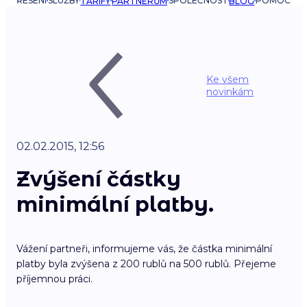
ŘEŠENÍ
SLUŽBY
SPOLEČNOST
POMOC
TARIFY
PARTNERŮM
BLOG
Ke všem
novinkám
02.02.2015, 12:56
Zvýšení částky
minimální platby.
Vážení partneři, informujeme vás, že částka minimální
platby byla zvýšena z 200 rublů na 500 rublů. Přejeme
příjemnou práci.