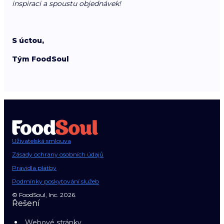
inspiraci a spoustu objednávek!
S úctou,
Tým FoodSoul
Uživatelská smlouva
Zásady ochrany osobních údajů
Pravidla platby
Podmínky poskytování služeb
© FoodSoul, Inc. 2026.
Řešení
Webové stránky