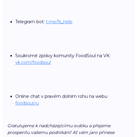
Telegram bot:
t.me/fs_help
Soukromé zprávy komunity FoodSoul na VK:
vk.com/foodsoul
Online chat v pravém dolním rohu na webu
foodsoul.ru
Gratulujeme k nadcházejícímu svátku a přejeme
prosperitu vašemu podnikání! Ať vám jaro přinese