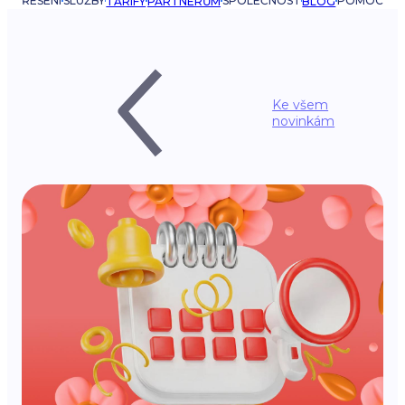
ŘEŠENÍ
SLUŽBY
SPOLEČNOST
POMOC
TARIFY
PARTNERŮM
BLOG
Ke všem
novinkám