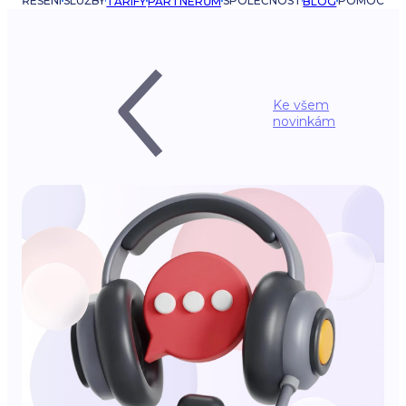
ŘEŠENÍ
SLUŽBY
SPOLEČNOST
POMOC
TARIFY
PARTNERŮM
BLOG
Ke všem
novinkám