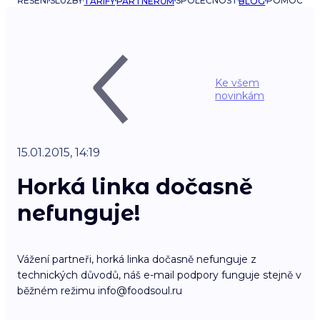
ŘEŠENÍ
SLUŽBY
SPOLEČNOST
POMOC
TARIFY
PARTNERŮM
BLOG
Ke všem
novinkám
15.01.2015, 14:19
Horká linka dočasně
nefunguje!
Vážení partneři, horká linka dočasně nefunguje z
technických důvodů, náš e-mail podpory funguje stejně v
běžném režimu info@foodsoul.ru