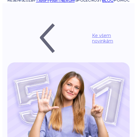
ŘEŠENÍ
SLUŽBY
SPOLEČNOST
POMOC
TARIFY
PARTNERŮM
BLOG
Ke všem
novinkám