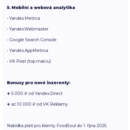
5. Mobilní a webová analytika
• Yandex.Metrica
• Yandex.Webmaster
• Google Search Console
• Yandex.AppMetrica
• VK Pixel (top.mail.ru)
Bonusy pro nové inzerenty:
➕ 5 000 ₽ od Yandex.Direct
➕ až 10 000 ₽ od VK Reklamy
Nabídka platí pro klienty FoodSoul do 1. října 2025.