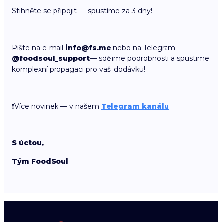
Stihněte se připojit — spustíme za 3 dny!
Pište na e-mail
info@fs.me
nebo na Telegram
@foodsoul_support
— sdělíme podrobnosti a spustíme
komplexní propagaci pro vaši dodávku!
❗️Více novinek — v našem
Telegram kanálu
S úctou,
Tým FoodSoul