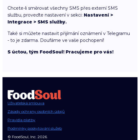
Chcete-li směrovat všechny SMS přes externí SMS
službu, proveďte nastavení v sekci:
Nastavení >
Integrace > SMS služby.
Také si můžete nastavit přijímání oznámení v Telegramu
- to je zdarma. Doufáme ve vaše pochopení!
S úctou, tým FoodSoul! Pracujeme pro vás!
Uživatelská smlouva
Zásady ochrany osobních údajů
Pravidla platby
Podmínky poskytování služeb
© FoodSoul, Inc. 2026.