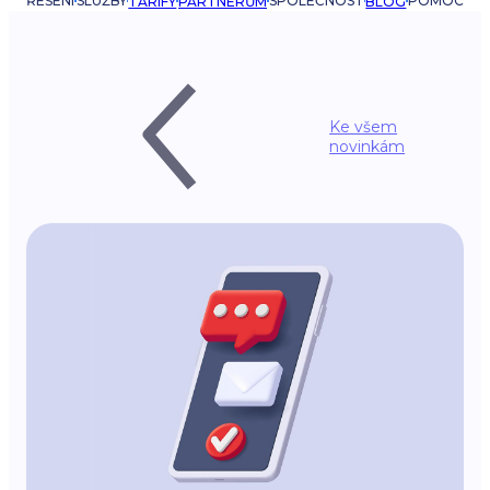
ŘEŠENÍ
SLUŽBY
SPOLEČNOST
POMOC
TARIFY
PARTNERŮM
BLOG
Ke všem
novinkám