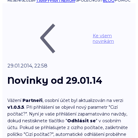
ŘEŠENÍ
SLUŽBY
SPOLEČNOST
POMOC
TARIFY
PARTNERŮM
BLOG
Ke všem
novinkám
29.01.2014, 22:58
Novinky od 29.01.14
Vážení
Partneři
, osobní účet byl aktualizován na verzi
v1.0.5.5
. Při přihlášení se objevil nový parametr "Cizí
počítač?". Nyní je vaše přihlášení zapamatováno navždy,
dokud nestisknete tlačítko "
Odhlásit se
" v osobním
účtu. Pokud se přihlašujete z cizího počítače, zaškrtněte
políčko "Cizí počítač?", automatické odhlášení proběhne