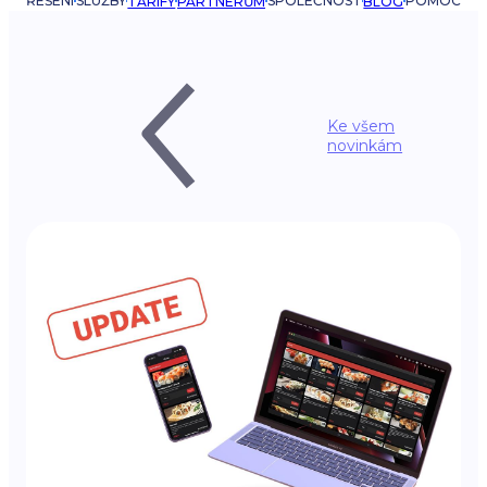
ŘEŠENÍ
SLUŽBY
SPOLEČNOST
POMOC
TARIFY
PARTNERŮM
BLOG
Ke všem
novinkám