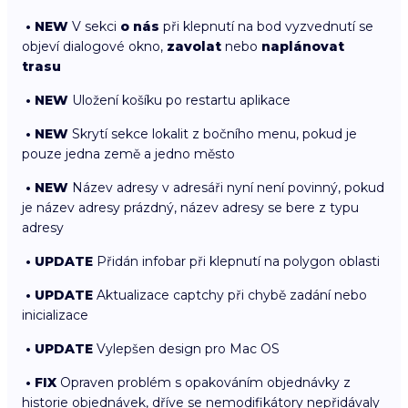
• NEW
V sekci
o nás
při klepnutí na bod vyzvednutí se
objeví dialogové okno,
zavolat
nebo
naplánovat
trasu
• NEW
Uložení košíku po restartu aplikace
• NEW
Skrytí sekce lokalit z bočního menu, pokud je
pouze jedna země a jedno město
• NEW
Název adresy v adresáři nyní není povinný, pokud
je název adresy prázdný, název adresy se bere z typu
adresy
• UPDATE
Přidán infobar při klepnutí na polygon oblasti
• UPDATE
Aktualizace captchy při chybě zadání nebo
inicializace
• UPDATE
Vylepšen design pro Mac OS
• FIX
Opraven problém s opakováním objednávky z
historie objednávek, dříve se nemodifikátory nepřidávaly