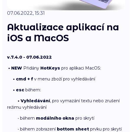
07.06.2022, 15:31
Aktualizace aplikací na
iOS a MacOS
v.7.4.0 - 07.06.2022
• NEW
Přidány
HotKeys
pro aplikaci MacOS:
• cmd + f
v menu zboží pro vyhledávání
• esc
během:
• Vyhledávání
, pro vymazání textu nebo zrušení
režimu vyhledávání
• během
modálního okna
pro skrytí
• během zobrazení
bottom sheet
prvku pro skrytí