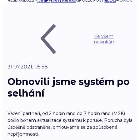
ŘEŠENÍ
SLUŽBY
SPOLEČNOST
POMOC
TARIFY
PARTNERŮM
BLOG
Ke všem
novinkám
31.07.2021, 05:58
Obnovili jsme systém po
selhání
Vážení partneři, od 2 hodin ráno do 7 hodin ráno (MSK)
došlo během aktualizace systému k poruše. Porucha byla
úspěšně odstraněna, omlouváme se za způsobené
nepříjemnosti.