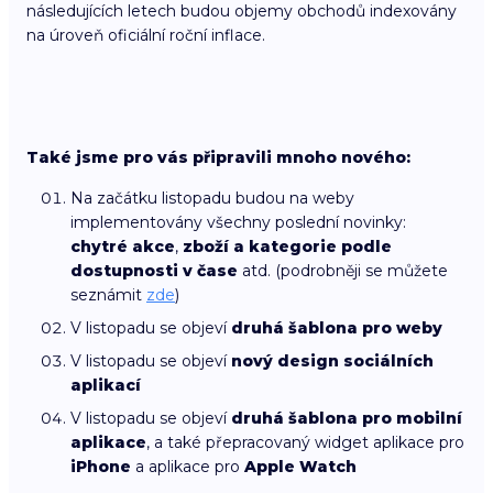
následujících letech budou objemy obchodů indexovány
na úroveň oficiální roční inflace.
Také jsme pro vás připravili mnoho nového:
Na začátku listopadu budou na weby
implementovány všechny poslední novinky:
chytré akce
,
zboží a kategorie podle
dostupnosti v čase
atd. (podrobněji se můžete
seznámit
zde
)
V listopadu se objeví
druhá šablona pro weby
V listopadu se objeví
nový design sociálních
aplikací
V listopadu se objeví
druhá šablona pro mobilní
aplikace
, a také přepracovaný widget aplikace pro
iPhone
a aplikace pro
Apple Watch