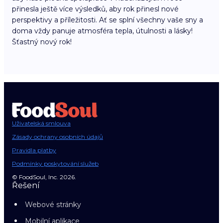
přinesla ještě více výsledků, aby rok přinesl nové
perspektivy a příležitosti. Ať se splní všechny vaše sny a
doma vždy panuje atmosféra tepla, útulnosti a lásky!
Šťastný nový rok!
Uživatelská smlouva
Zásady ochrany osobních údajů
Pravidla platby
Podmínky poskytování služeb
© FoodSoul, Inc. 2026.
Řešení
Webové stránky
Mobilní aplikace