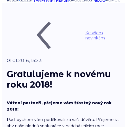
ŘEŠENÍ
SLUŽBY
SPOLEČNOST
POMOC
TARIFY
PARTNERŮM
BLOG
Ke všem
novinkám
01.01.2018, 15:23
Gratulujeme k novému
roku 2018!
Vážení partneři, přejeme vám šťastný nový rok
2018!
Rádi bychom vám poděkovali za vaši důvěru. Přejeme si,
aby naše plodná spolupráce v nadcházejícím roce